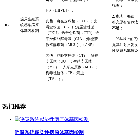
筛查；
Ⅱ型（HHVⅠ/Ⅱ）；
2.
疱疹、梅毒、
泌尿生殖系
真菌：白色念珠菌（CAL）；光
补充原有培养法
统感染病原
IB
滑念珠菌（CGL）;克柔
念珠菌
不足；；
体基因检测
（PKU）;热带念珠菌（CTR）;近
平滑假丝酵母菌（CPA）;季也蒙
1.
98%以上的
假丝酵母菌（MGU）;（ASP）
尤其针对反复发
性泌尿系统感染
其他：沙眼衣原体（CT）；解脲
支原体（UU）；生殖支原体
（MG）；人形支原体（MH）；
梅毒螺旋体（TP）;滴虫
（TV）；。
热门推荐
呼吸系统感染性病原体基因检测