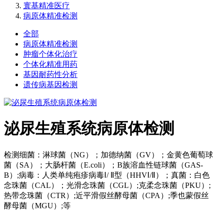
寰基精准医疗
病原体精准检测
全部
病原体精准检测
肿瘤个体化治疗
个体化精准用药
基因耐药性分析
遗传病基因检测
泌尿生殖系统病原体检测
检测细菌：淋球菌（NG）；加德纳菌（GV）；金黄色葡萄球
菌（SA）；大肠杆菌（E.coli）；B族溶血性链球菌（GAS-
B）;病毒：人类单纯疱疹病毒Ⅰ/ Ⅱ型（HHVⅠ/Ⅱ）；真菌：白色
念珠菌（CAL）；光滑念珠菌（CGL）;克柔念珠菌（PKU）;
热带念珠菌（CTR）;近平滑假丝酵母菌（CPA）;季也蒙假丝
酵母菌（MGU）;等