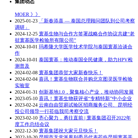
集团动态
MOER 》》
2025-01-23
「新春添喜 — 泰国总理顾问团队到公司考察
调研」
2024-12-25
寰基生物与合作方签署战略合作协议共建“老
挝寰基医学检验所有限公司”
2024-10-01
玛希隆大学医学技术学院与泰国寰基洽谈合
作
2024-10-01
泰国寰基：推动泰国全民健康，助力HPV检
测普及
2024-02-08
寰基集团恭贺大家新春快乐！
2024-02-04
喜讯！寰基生物联合并购北京图灵医学检验
实验室
2024-01-31
创新基地1.0，聚集核心产业，推动协同发展
2023-05-10
喜讯！寰基生物获评省“专精特新”中小企业
2023-02-24
云南自由贸易试验区招商服务公司、昆明经
投公司领导一行莅临我司考察交流
2023-02-10
齐心聚力，勇往直前 | 寰基集团召开2022年
度工作总结会议
2022-12-30
寰基集团祝大家元旦快乐！
2022-10-20
昆明市无党派界别委员代表莅临昆明寰基开