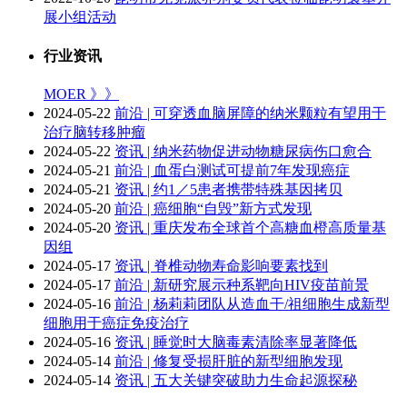
展小组活动
行业资讯
MOER 》》
2024-05-22
前沿 | 可穿透血脑屏障的纳米颗粒有望用于
治疗脑转移肿瘤
2024-05-22
资讯 | 纳米药物促进动物糖尿病伤口愈合
2024-05-21
前沿 | 血蛋白测试可提前7年发现癌症
2024-05-21
资讯 | 约1／5患者携带特殊基因拷贝
2024-05-20
前沿 | 癌细胞“自毁”新方式发现
2024-05-20
资讯 | 重庆发布全球首个高糖血橙高质量基
因组
2024-05-17
资讯 | 脊椎动物寿命影响要素找到
2024-05-17
前沿 | 新研究展示种系靶向HIV疫苗前景
2024-05-16
前沿 | 杨莉莉团队从造血干/祖细胞生成新型
细胞用于癌症免疫治疗
2024-05-16
资讯 | 睡觉时大脑毒素清除率显著降低
2024-05-14
前沿 | 修复受损肝脏的新型细胞发现
2024-05-14
资讯 | 五大关键突破助力生命起源探秘