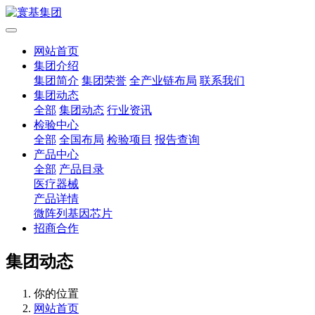
网站首页
集团介绍
集团简介
集团荣誉
全产业链布局
联系我们
集团动态
全部
集团动态
行业资讯
检验中心
全部
全国布局
检验项目
报告查询
产品中心
全部
产品目录
医疗器械
产品详情
微阵列基因芯片
招商合作
集团动态
你的位置
网站首页