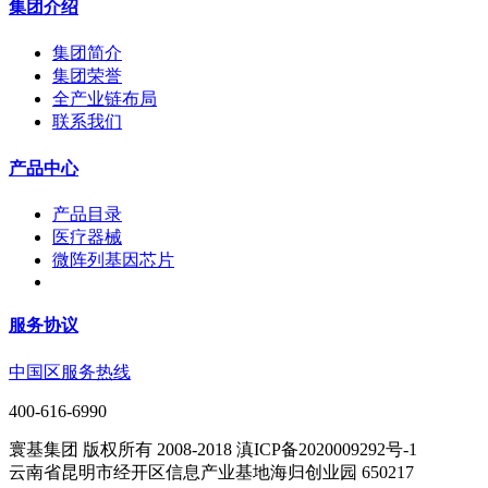
集团介绍
集团简介
集团荣誉
全产业链布局
联系我们
产品中心
产品目录
医疗器械
微阵列基因芯片
服务协议
中国区服务热线
400-616-6990
寰基集团 版权所有 2008-2018 滇ICP备2020009292号-1
云南省昆明市经开区信息产业基地海归创业园 650217