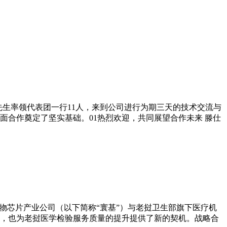
air先生率领代表团一行11人，来到公司进行为期三天的技术交流与
合作奠定了坚实基础。01热烈欢迎，共同展望合作未来 滕仕
生物芯片产业公司（以下简称“寰基”）与老挝卫生部旗下医疗机
，也为老挝医学检验服务质量的提升提供了新的契机。战略合