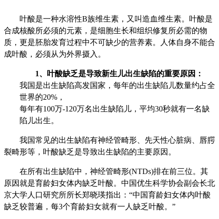
叶酸是一种水溶性
B
族维生素，又叫造血维生素。叶酸是
合成核酸所必须的元素，是细胞生长和组织修复所必需的物
质，更是胚胎发育过程中不可缺少的营养素。人体自身不能合
成叶酸，必须从为外界摄入。
1
、叶酸缺乏是导致新生儿出生缺陷的重要原因：
我国是出生缺陷高发国家，每年的出生缺陷儿数量约占全
世界的
20%
，
每年有
100
万
-120
万名出生缺陷儿，平均
30
秒就有一名缺
陷儿出生。
我国常见的出生缺陷有神经管畸形、先天性心脏病、唇腭
裂畸形等，叶酸缺乏是导致出生缺陷的主要原因。
在所有出生缺陷中，神经管畸形
(NTDs)
排在前三位。其
原因就是育龄妇女体内缺乏叶酸。中国优生科学协会副会长北
京大学人口研究所所长郑晓瑛指出：“中国育龄妇女体内叶酸
缺乏较普遍，每
3
个育龄妇女就有一人缺乏叶酸。”