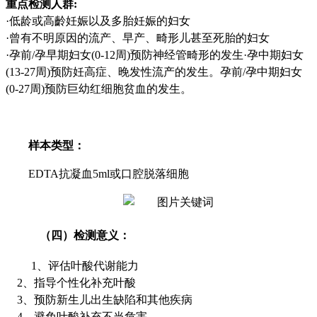
重点检测人群
:
·低龄或高齡妊娠以及多胎妊娠的妇女
·曾有不明原因的流产、早产、畸形儿甚至死胎的妇女
·孕前
/
孕早期妇女
(0-12
周
)
预防神经管畸形的发生·孕中期妇女
(13-27
周
)
预防妊高症、晚发性流产的发生。孕前
/
孕中期妇女
(0-27
周
)
预防巨幼红细胞贫血的发生。
样本类型：
EDTA
抗凝血
5ml
或口腔脱落细胞
（四）
检测意义：
1、
评估叶酸代谢能力
2、
指导个性化补充叶酸
3、
预防新生儿出生缺陷和其他疾病
4、
避免叶酸补充不当危害