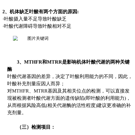
2
、机体缺乏叶酸有两个方面的原因
:
·叶酸摄入量不足导致叶酸缺乏
·叶酸代谢障碍导致叶酸相对不足
3
、
MTHFR
和
MTRR
是影响机体叶酸代谢的两种关键
酶
叶酸代谢基因的差异，决定了叶酸利用能力的不同，因此，
叶酸补充剂量应因人而异；
对
MTHFR
、
MTRR
基因及其相关位点的检测，可以直接发
现被检测者叶酸代谢方面的遗传缺陷
(
即叶酸的利用能力
)
，
从而根据风险高低
(
相关代谢酶的活性程度
)
建议更准确的补
充剂量。
（三）检测项目：