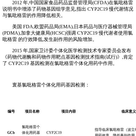
2012 年,中国国家食品药品监督管理局(CFDA)在氯吡格雷
说明书中增添了药物基因组学意见,指出 CYP2C19 慢代谢情况
与氯吡格雷的作用降低相关。
美国 FDA,欧盟药品局(EMA),日本药品与医疗器械管理局
(PDMA),加拿大健康局(HCSC)强调 CYP2C19 慢代谢者使用氯
吡格雷 的疗效降低,发生副作用的风险增加。
2015 年,国家卫计委个体化医学检测技术专家委员会发布
《药物代谢酶和药物作用靶点基因检测技术指南(试行)》,肯定
了 CYP2C19 基因检测在氯吡格雷个体化用药中作用。
寰基氯吡格雷个体化用药基因检测：
编号
项目名称
项目内容
临床意义
氯吡格雷个
指导临床氯吡格雷（波立
GCb
体化用药基
CYP2C19
用药效率，降低毒副作用