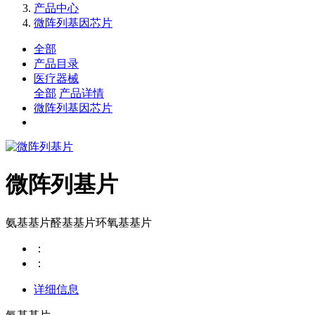
产品中心
微阵列基因芯片
全部
产品目录
医疗器械
全部
产品详情
微阵列基因芯片
微阵列基片
氨基基片醛基基片环氧基基片
：
：
详细信息