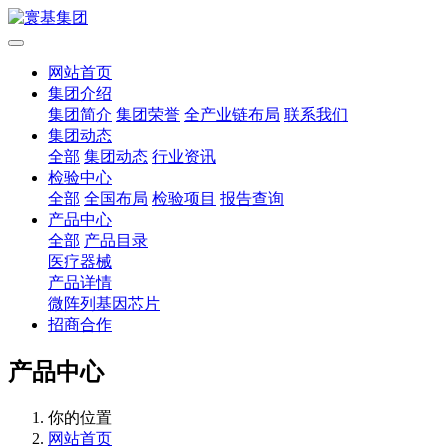
网站首页
集团介绍
集团简介
集团荣誉
全产业链布局
联系我们
集团动态
全部
集团动态
行业资讯
检验中心
全部
全国布局
检验项目
报告查询
产品中心
全部
产品目录
医疗器械
产品详情
微阵列基因芯片
招商合作
产品中心
你的位置
网站首页