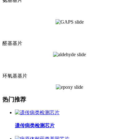
氨基基片
醛基基片
环氧基基片
热门推荐
遗传病类检测芯片