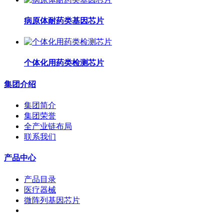
病原体耐药类基因芯片
个体化用药类检测芯片
集团介绍
集团简介
集团荣誉
全产业链布局
联系我们
产品中心
产品目录
医疗器械
微阵列基因芯片