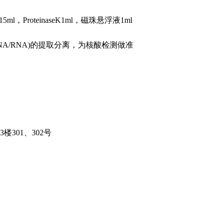
l，ProteinaseK1ml，磁珠悬浮液1ml
A/RNA)的提取分离，为核酸检测做准
301、302号