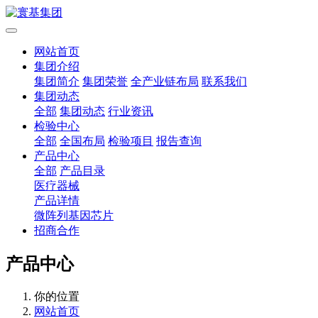
网站首页
集团介绍
集团简介
集团荣誉
全产业链布局
联系我们
集团动态
全部
集团动态
行业资讯
检验中心
全部
全国布局
检验项目
报告查询
产品中心
全部
产品目录
医疗器械
产品详情
微阵列基因芯片
招商合作
产品中心
你的位置
网站首页