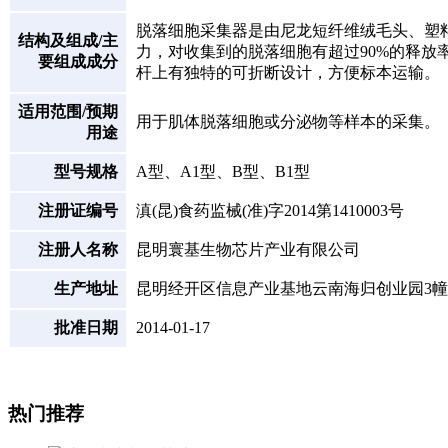
脱落细胞采集器是由尼龙短纤维绒毛头、塑
结构及组成/主
力，对收集到的脱落细胞有超过90%的释放
要组成成分
杆上有独特的可折断设计，方便标本运输。
适用范围/预期
用于肌体脱落细胞或分泌物等样本的采集。
用途
型号规格
A型、A1型、B型、B1型
注册证编号
滇(昆)食药监械(准)字2014第1410003号
注册人名称
昆明寰基生物芯片产业有限公司
生产地址
昆明经开区信息产业基地云南海归创业园3幢
批准日期
2014-01-17
热门推荐