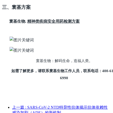
三、寰基方案
寰基生物.
精神类疾病安全用药检测方案
寰基生物：解码生命，造福人类。
如需了解更多，请联系寰基生物工作人员，联系电话：
400-6
6990
上一篇
: SARS-CoV-2 NTD特异性抗体揭示抗体依赖性
感染加剧（ADE）的新机制