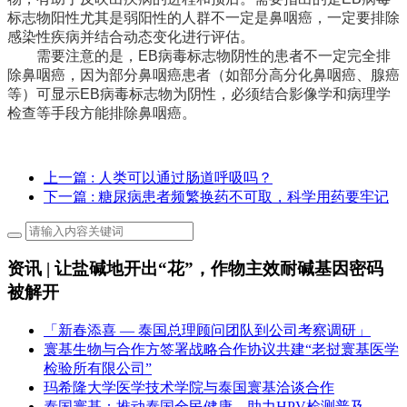
标志物阳性尤其是弱阳性的人群不一定是鼻咽癌，一定要排除
感染性疾病并结合动态变化进行评估。
需要注意的是，EB病毒标志物阴性的患者不一定完全排
除鼻咽癌，因为部分鼻咽癌患者（如部分高分化鼻咽癌、腺癌
等）可显示EB病毒标志物为阴性，必须结合影像学和病理学
检查等手段方能排除鼻咽癌。
上一篇
: 人类可以通过肠道呼吸吗？
下一篇
: 糖尿病患者频繁换药不可取，科学用药要牢记
资讯 | 让盐碱地开出“花”，作物主效耐碱基因密码
被解开
「新春添喜 — 泰国总理顾问团队到公司考察调研」
寰基生物与合作方签署战略合作协议共建“老挝寰基医学
检验所有限公司”
玛希隆大学医学技术学院与泰国寰基洽谈合作
泰国寰基：推动泰国全民健康，助力HPV检测普及