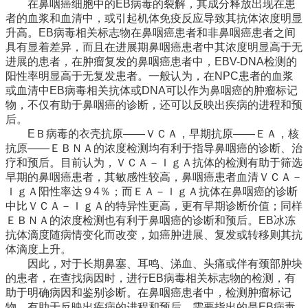
在鼻咽癌细胞中的EB病毒的裂解，其成分释放出现在患
者的血浆和血清中，或引起机体免疫反应导致其抗体浓度明显
升高。EB病毒相关标志物在鼻咽癌患者和非鼻咽癌患者之间
具有显着差异，而且在进展期鼻咽癌患者中其浓度明显高于无
进展的患者，在肿瘤复发的鼻咽癌患者中，EBV-DNA检测的
阳性率明显高于无复发患者。一般认为，在NPC患者的血浆
或血清中EB病毒相关抗体或DNA可以作为鼻咽癌的肿瘤标记
物，不仅有助于鼻咽癌的诊断，还可以反映出疾病的进程和预
后。
EＢ病毒的衣壳抗原――ＶＣＡ，早期抗原――ＥＡ，核
抗原――ＥＢＮＡ的浓度检测均有利于指导鼻咽癌的诊断、治
疗和预后。目前认为，ＶＣＡ－ＩｇＡ抗体的检测有助于筛选
早期的鼻咽癌患者，其敏感性较高，鼻咽癌患者血清ＶＣＡ－
ＩｇＡ阳性率达９4％；而ＥＡ－ＩｇＡ抗体在鼻咽癌的诊断
中比ＶＣＡ－ＩｇＡ的特异性更高，更有早期诊断价值；同样
ＥＢＮＡ的浓度检测也有利于鼻咽癌的诊断和预后。EB冰冻
抗体滴度随病情变化而改变，如癌肿进展、复发或转移则其抗
体滴度上升。
因此，对于长期鼻塞、耳鸣、涕血、头痛或伴有颈部肿块
的患者，在查找病因时，进行EB病毒相关标志物的检测，有
助于明确病因和鉴别诊断。在鼻咽癌患者中，检测肿瘤标记
物，有助于反映出疾病的进程和预后。需要指出的是EB病毒