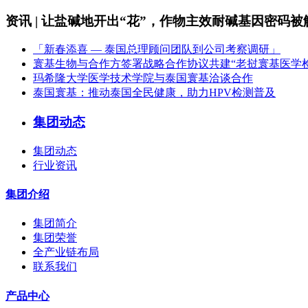
资讯 | 让盐碱地开出“花”，作物主效耐碱基因密码被
「新春添喜 — 泰国总理顾问团队到公司考察调研」
寰基生物与合作方签署战略合作协议共建“老挝寰基医学
玛希隆大学医学技术学院与泰国寰基洽谈合作
泰国寰基：推动泰国全民健康，助力HPV检测普及
集团动态
集团动态
行业资讯
集团介绍
集团简介
集团荣誉
全产业链布局
联系我们
产品中心