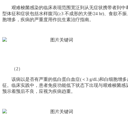
艰难梭菌感染的临床表现范围宽泛到从无症状携带者到中
型体征和症状包括水样腹泻(≥3 不成形的大便/24 hr)、食
胞增多，疾病的严重度用作抗生素治疗指南。
（2）
该病以是否有严重的低白蛋白血症(＜3 g/dL)和白细胞增多超
征。临床实践中，患者免疫功能低下状态下出现与艰难梭菌感
预示着预后不良，应视为疾病趋重。