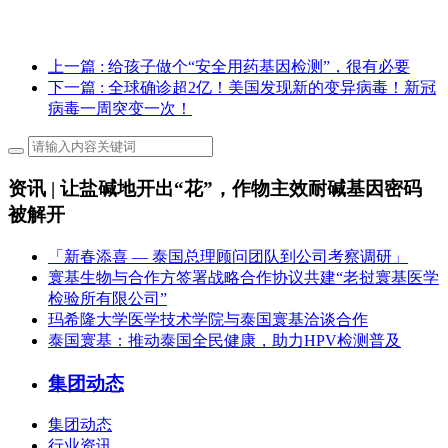
上一篇
: 给孩子做个“安全用药基因检测”，很有必要
下一篇
: 全球确诊超2亿！美国发现新的变异病毒！新冠
病毒一周突变一次！
资讯 | 让盐碱地开出“花”，作物主效耐碱基因密码
被解开
「新春添喜 — 泰国总理顾问团队到公司考察调研」
寰基生物与合作方签署战略合作协议共建“老挝寰基医学
检验所有限公司”
玛希隆大学医学技术学院与泰国寰基洽谈合作
泰国寰基：推动泰国全民健康，助力HPV检测普及
集团动态
集团动态
行业资讯