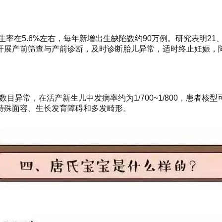
率在5.6%左右，每年新增出生缺陷数约90万例。研究表明21、
泛开展产前筛查与产前诊断，及时诊断胎儿异常，适时终止妊娠，
体数目异常，在活产新生儿中发病率约为1/700~1/800，患
特殊面容、生长发育障碍和多发畸形。