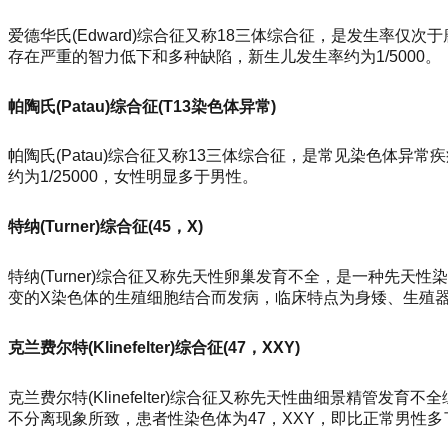
爱德华氏(Edward)综合征又称18三体综合征，是发生率
存在严重的智力低下和多种缺陷，新生儿发生率约为1/5000。
帕陶氏(Patau)综合征(T13染色体异常)
帕陶氏(Patau)综合征又称13三体综合征，是常见染色体
约为1/25000，女性明显多于男性。
特纳(Turner)综合征(45，X)
特纳(Turner)综合征又称先天性卵巢发育不全，是一种先
变的X染色体的生殖细胞结合而发病，临床特点为身矮、生殖器和第
克兰费尔特(Klinefelter)综合征(47，XXY)
克兰费尔特(Klinefelter)综合征又称先天性曲细景精
不分离现象所致，患者性染色体为47，XXY，即比正常男性