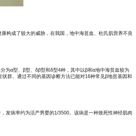
类健康构成了较大的威胁，在我国，地中海贫血、杜氏肌营养不良
为α型、β型、δβ型和δ型4种，其中以β和α地中海贫血较为
状群。通过不同的基因诊断方法已能对16种常见β地贫基因和
发病率约为活产男婴的1/3500。该病是一种致死性神经肌肉
。