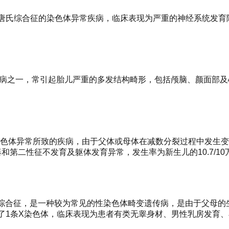
仅次于唐氏综合征的染色体异常疾病，临床表现为严重的神经系统
异常疾病之一，常引起胎儿严重的多发结构畸形，包括颅脑、颜面
天性染色体异常所致的疾病，由于父体或母体在减数分裂过程中发
二性征不发育及躯体发育异常，发生率为新生儿的10.7/10万或女
管发育不全综合征，是一种较为常见的性染色体畸变遗传病，是由于
多了1条X染色体，临床表现为患者有类无睾身材、男性乳房发育