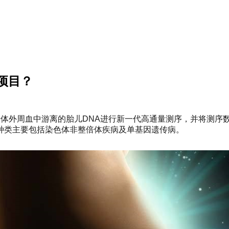
项目？
t，NIPT)，是对母体外周血中游离的胎儿DNA进行新一代高通量测序
种类主要包括染色体非整倍体疾病及单基因遗传病。