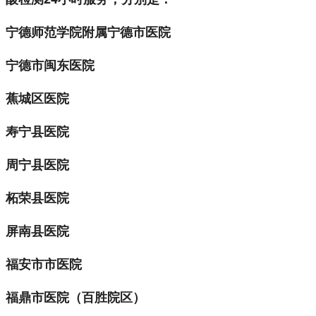
宁德师范学院附属宁德市医院
宁德市闽东医院
蕉城区医院
寿宁县医院
周宁县医院
柘荣县医院
屏南县医院
福安市市医院
福鼎市医院（百胜院区）