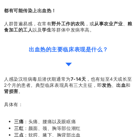
都有可能传染上出血热！
人群普遍易感，在常有
野外工作的农民
，或
从事农业产业
、
粮
食加工的工人
以及
学生
等群体中发病率高。
出血热的主要临床表现是什么？
人感染汉坦病毒后潜伏期通常为
7-14天
，也有短至4天或长至
2个月的患者。典型临床表现具有三大主征，即
发热
、
出血
和
肾损害
。
具体有：
三痛
：头痛、腰痛以及眼眶痛
三红
：颜面、颈、胸等部位潮红
三点
：软腭、腋下、胸背部出血