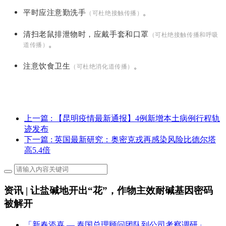
平时应注意勤洗手
。
（可杜绝接触传播）
清扫老鼠排泄物时，应戴手套和口罩
（可杜绝接触传播和呼吸
。
道传播）
注意饮食卫生
。
（可杜绝消化道传播）
上一篇
: 【昆明疫情最新通报】4例新增本土病例行程轨
迹发布
下一篇
: 英国最新研究：奥密克戎再感染风险比德尔塔
高5.4倍
资讯 | 让盐碱地开出“花”，作物主效耐碱基因密码
被解开
「新春添喜 — 泰国总理顾问团队到公司考察调研」