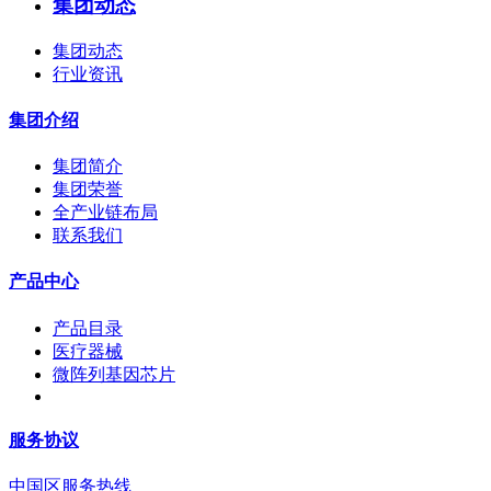
集团动态
集团动态
行业资讯
集团介绍
集团简介
集团荣誉
全产业链布局
联系我们
产品中心
产品目录
医疗器械
微阵列基因芯片
服务协议
中国区服务热线