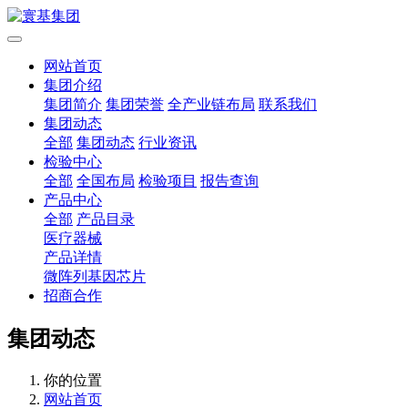
网站首页
集团介绍
集团简介
集团荣誉
全产业链布局
联系我们
集团动态
全部
集团动态
行业资讯
检验中心
全部
全国布局
检验项目
报告查询
产品中心
全部
产品目录
医疗器械
产品详情
微阵列基因芯片
招商合作
集团动态
你的位置
网站首页