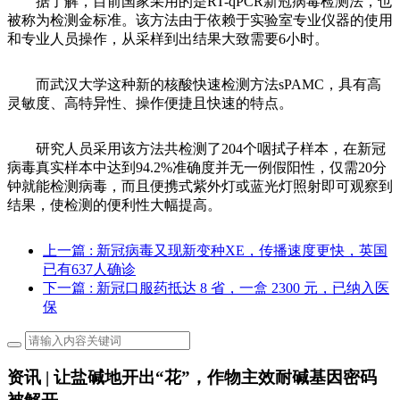
据了解，目前国家采用的是RT-qPCR新冠病毒检测法，也
被称为检测金标准。该方法由于依赖于实验室专业仪器的使用
和专业人员操作，从采样到出结果大致需要6小时。
而武汉大学这种新的核酸快速检测方法sPAMC，具有高
灵敏度、高特异性、操作便捷且快速的特点。
研究人员采用该方法共检测了204个咽拭子样本，在新冠
病毒真实样本中达到94.2%准确度并无一例假阳性，仅需20分
钟就能检测病毒，而且便携式紫外灯或蓝光灯照射即可观察到
结果，使检测的便利性大幅提高。
上一篇
: 新冠病毒又现新变种XE，传播速度更快，英国
已有637人确诊
下一篇
: 新冠口服药抵达 8 省，一盒 2300 元，已纳入医
保
资讯 | 让盐碱地开出“花”，作物主效耐碱基因密码