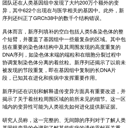
团队还在人类基因组中发现了大约200万个额外的变
异，其中622个出现在与医学相关的基因中。此外，新
序列还纠正了GRCh38中的数千个结构错误。
具体而言，新序列填补的空白包括人类5条染色体的整
个短臂，并覆盖了基因组中一些最复杂的区域。其中包
括在重要的染色体结构中及其周围发现的高度重复的
DNA序列，如染色体末端的端粒和在细胞分裂过程中
协调复制染色体分离的着丝粒。新序列还揭示了以前未
被发现的节段重复，即在基因组中复制的长DNA片
段，已知其在进化和疾病中发挥重要作用。
新序列还在识别和解释遗传变异方面具有重要改进，并
揭示了关于着丝粒周围区域的前所未见的细节。这一区
域内的变异性可能为人类祖先如何进化提供新证据。
研究人员称，这一完整的、无间隙的序列对于了解人类
基因组变异的全谱和了解某些疾病的遗传贡献至关重