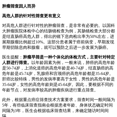
肿瘤筛查因人而异
高危人群的针对性筛查更有意义
对高危人群进行针对性的肿瘤筛查，是非常有必要的。以国科
大肿瘤医院体检中心的结肠镜检查为例，其肠镜检查大部分都
是结直肠癌高危人群，得出的镜下息肉检出率为50%左右，进
展期腺瘤比例超过10%。这部分患者属于癌前病变，早期发现
早期切除息肉和腺瘤，就可以预防之后进一步发展为肠癌。
医生提醒：
肿瘤早筛是一种个体化的体检方式，主要针对特定
人群进行筛查。
以年龄因素为例，一般来说，肺癌的高危年龄
是50-74岁，上消化道癌的高危年龄是40-74岁，结直肠癌的高
危年龄是45-74岁，乳腺癌和宫颈癌的高危年龄都是35-64岁。
肝癌比较特殊，男性的发病率要高于女性，男性的高危年龄是
35-64岁，女性的高危年龄则是45-64岁。因此，要根据不同的
年龄节点，对发病率较高的肿瘤疾病进行重点筛查。
此外，根据重点癌症筛查技术方案要求，筛查时间一般间隔为
5年，有些临床筛查指南会根据患者年龄、身体状态确定时间
间隔为3年，医生会根据临床筛查结果，来确定随访时间间
隔。