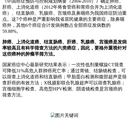
《中国癌症预防与控制规划纲要（2004-2010）》确定肺癌、
肝癌、上消化道癌（2012年将食管癌和胃癌合并为上消化道
癌）、结直肠癌、乳腺癌、宫颈癌及鼻咽癌为我国癌症防治重
点。这7个癌种是严重影响我省居民健康的主要癌症，除鼻咽
癌外，其他6个癌症合计发病例数占全部癌症发病数的
59.88%。
肺癌、上消化道癌、结直肠癌、肝癌、乳腺癌、宫颈癌是发病
率较高且有科学筛查方法的六类癌症，因此，要格外重视针对
这些癌种的肿瘤早筛方法。
国家癌症中心最新研究结果表示：一次性低剂量螺旋CT筛查
可降低31%高危人群肺癌死亡率；通过胃镜、结肠镜检查，可
以筛查上消化道癌和结直肠癌；甲胎蛋白检测和腹部超声是筛
查肝癌的有效方法；X线摄影联合乳腺超声可以筛查乳腺癌；
宫颈细胞学检查、高危型HPV检测、阴道镜检查是宫颈癌的
筛查方法。