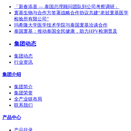
「新春添喜 — 泰国总理顾问团队到公司考察调研」
寰基生物与合作方签署战略合作协议共建“老挝寰基医学
检验所有限公司”
玛希隆大学医学技术学院与泰国寰基洽谈合作
泰国寰基：推动泰国全民健康，助力HPV检测普及
集团动态
集团动态
行业资讯
集团介绍
集团简介
集团荣誉
全产业链布局
联系我们
产品中心
产品目录