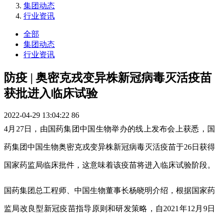
集团动态
行业资讯
全部
集团动态
行业资讯
防疫 | 奥密克戎变异株新冠病毒灭活疫苗
获批进入临床试验
2022-04-29 13:04:22
86
4月27日，由国药集团中国生物举办的线上发布会上获悉，国
药集团中国生物奥密克戎变异株新冠病毒灭活疫苗于26日获得
国家药监局临床批件，这意味着该疫苗将进入临床试验阶段。
国药集团总工程师、中国生物董事长杨晓明介绍，根据国家药
监局改良型新冠疫苗指导原则和研发策略，自2021年12月9日