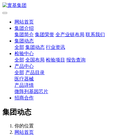
网站首页
集团介绍
集团简介
集团荣誉
全产业链布局
联系我们
集团动态
全部
集团动态
行业资讯
检验中心
全部
全国布局
检验项目
报告查询
产品中心
全部
产品目录
医疗器械
产品详情
微阵列基因芯片
招商合作
集团动态
你的位置
网站首页