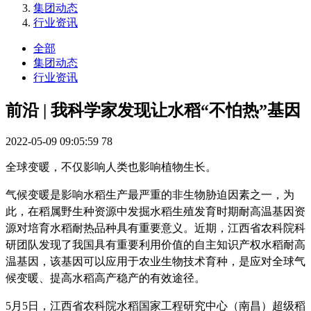
集团动态
行业资讯
全部
集团动态
行业资讯
前沿 | 我科学家发现让水稻“不怕热”基因
2022-05-09 09:05:59
78
全球变暖，不仅影响人类也影响植物生长。
气候变暖是影响水稻生产最严重的非生物胁迫因素之一，为
此，在稻属野生种资源中发掘水稻生殖发育时期耐高温基因资
源对培育水稻耐热品种具有重要意义。近期，江西省农科院科
研团队发现了我国具有重要利用价值的自主知识产权水稻耐高
温基因，该基因可以应用于农业生物技术育种，是应对全球气
候变暖、提高水稻高产稳产的有效途径。
5月5日，江西省农科院水稻国家工程研究中心（南昌）超级稻