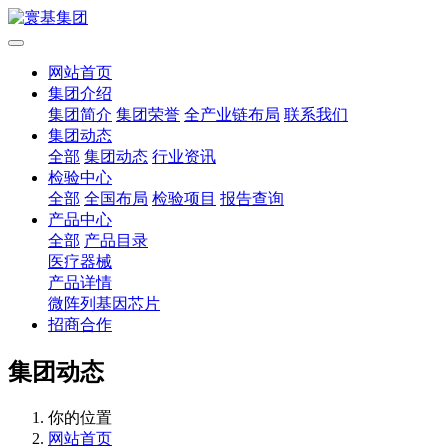
网站首页
集团介绍
集团简介
集团荣誉
全产业链布局
联系我们
集团动态
全部
集团动态
行业资讯
检验中心
全部
全国布局
检验项目
报告查询
产品中心
全部
产品目录
医疗器械
产品详情
微阵列基因芯片
招商合作
集团动态
你的位置
网站首页