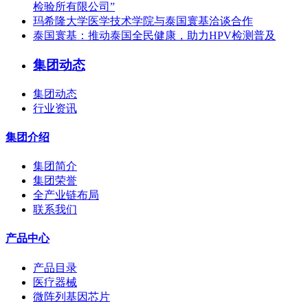
检验所有限公司”
玛希隆大学医学技术学院与泰国寰基洽谈合作
泰国寰基：推动泰国全民健康，助力HPV检测普及
集团动态
集团动态
行业资讯
集团介绍
集团简介
集团荣誉
全产业链布局
联系我们
产品中心
产品目录
医疗器械
微阵列基因芯片