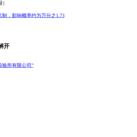
报）
机制，影响概率约为万分之1.73
解开
检验所有限公司”