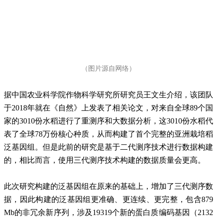
（图片源自网络）
据中国农业科学院作物科学研究所研究员王文生介绍，该团队
于2018年就在《自然》上发表了相关论文，对来自全球89个国
家的3010份水稻进行了重测序和大数据分析，这3010份水稻代
表了全球78万份核心种质，从而构建了首个完整的亚洲栽培稻
泛基因组。但是此前的研究是基于二代测序技术进行数据构建
的，相比而言，使用三代测序技术构建的数据质量会更高。
此次研究构建的泛基因组在原来的基础上，增加了三代测序数
据，因此构建的泛基因组更准确、更连续、更完整，包含879
Mb的非冗余新序列，涉及19319个新的蛋白质编码基因（2132