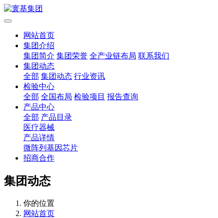
网站首页
集团介绍
集团简介
集团荣誉
全产业链布局
联系我们
集团动态
全部
集团动态
行业资讯
检验中心
全部
全国布局
检验项目
报告查询
产品中心
全部
产品目录
医疗器械
产品详情
微阵列基因芯片
招商合作
集团动态
你的位置
网站首页