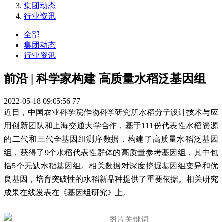
集团动态
行业资讯
全部
集团动态
行业资讯
前沿 | 科学家构建 高质量水稻泛基因组
2022-05-18 09:05:56
77
近日，中国农业科学院作物科学研究所水稻分子设计技术与应
用创新团队和上海交通大学合作，基于111份代表性水稻资源
的二代和三代全基因组测序数据，构建了高质量水稻泛基因
组，获得了9个水稻代表性群体的高质量参考基因组，其中包
括5个无缺水稻基因组。相关数据对深度挖掘基因组变异和优
良基因，培育突破性的水稻新品种提供了重要依据。相关研究
成果在线发表在《基因组研究》上。