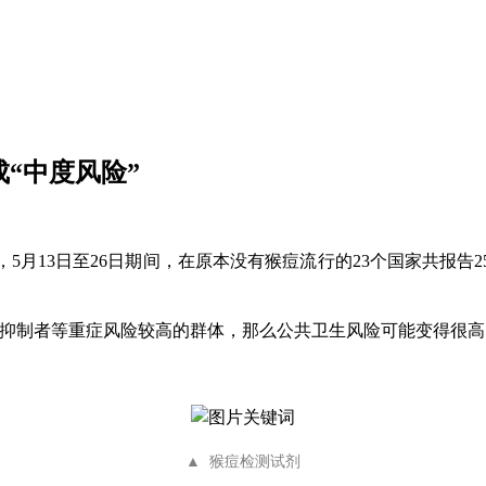
成“中度风险”
5月13日至26日期间，在原本没有猴痘流行的23个国家共报告2
抑制者等重症风险较高的群体，那么公共卫生风险可能变得很高
▲ 猴痘检测试剂