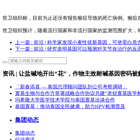
世卫组织称，目前为止还没有报告猴痘导致的死亡病例。猴痘
世卫组织预计，随着流行国家和非流行国家的监测范围扩大，
上一篇
: 前沿 | 科学家发现小麦性状新基因，可使蛋白质
下一篇
: 前沿 | 研究表明基因可以预测对关节炎治疗的反
资讯 | 让盐碱地开出“花”，作物主效耐碱基因密码被
「新春添喜 — 泰国总理顾问团队到公司考察调研」
寰基生物与合作方签署战略合作协议共建“老挝寰基医学
玛希隆大学医学技术学院与泰国寰基洽谈合作
泰国寰基：推动泰国全民健康，助力HPV检测普及
集团动态
集团动态
行业资讯