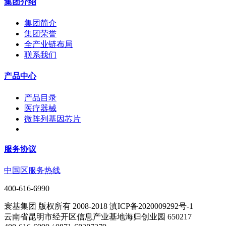
集团介绍
集团简介
集团荣誉
全产业链布局
联系我们
产品中心
产品目录
医疗器械
微阵列基因芯片
服务协议
中国区服务热线
400-616-6990
寰基集团 版权所有 2008-2018 滇ICP备2020009292号-1
云南省昆明市经开区信息产业基地海归创业园 650217