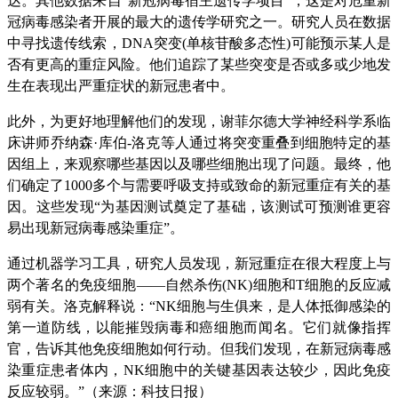
达。其他数据来自“新冠病毒宿主遗传学项目”，这是对危重新
冠病毒感染者开展的最大的遗传学研究之一。研究人员在数据
中寻找遗传线索，DNA突变(单核苷酸多态性)可能预示某人是
否有更高的重症风险。他们追踪了某些突变是否或多或少地发
生在表现出严重症状的新冠患者中。
此外，为更好地理解他们的发现，谢菲尔德大学神经科学系临
床讲师乔纳森·库伯-洛克等人通过将突变重叠到细胞特定的基
因组上，来观察哪些基因以及哪些细胞出现了问题。最终，他
们确定了1000多个与需要呼吸支持或致命的新冠重症有关的基
因。这些发现“为基因测试奠定了基础，该测试可预测谁更容
易出现新冠病毒感染重症”。
通过机器学习工具，研究人员发现，新冠重症在很大程度上与
两个著名的免疫细胞——自然杀伤(NK)细胞和T细胞的反应减
弱有关。洛克解释说：“NK细胞与生俱来，是人体抵御感染的
第一道防线，以能摧毁病毒和癌细胞而闻名。它们就像指挥
官，告诉其他免疫细胞如何行动。但我们发现，在新冠病毒感
染重症患者体内，NK细胞中的关键基因表达较少，因此免疫
反应较弱。”（来源：科技日报）