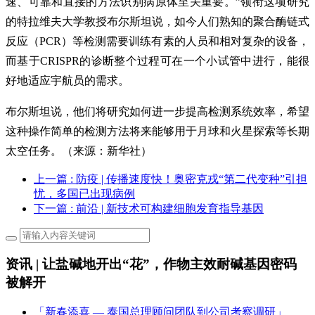
速、可靠和直接的方法识别病原体至关重要。”领衔这项研究
的特拉维夫大学教授布尔斯坦说，如今人们熟知的聚合酶链式
反应（PCR）等检测需要训练有素的人员和相对复杂的设备，
而基于CRISPR的诊断整个过程可在一个小试管中进行，能很
好地适应宇航员的需求。
布尔斯坦说，他们将研究如何进一步提高检测系统效率，希望
这种操作简单的检测方法将来能够用于月球和火星探索等长期
太空任务。
（来源：新华社）
上一篇
: 防疫 | 传播速度快！奥密克戎“第二代变种”引担
忧，多国已出现病例
下一篇
: 前沿 | 新技术可构建细胞发育指导基因
资讯 | 让盐碱地开出“花”，作物主效耐碱基因密码
被解开
「新春添喜 — 泰国总理顾问团队到公司考察调研」