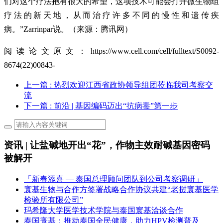
们对这个疗法抱有很大的希望，这项技术可能会打开微生物组
疗法的新天地，从而治疗许多不同的慢性和遗传疾
病。”Zarrinpar说。（来源：腾讯网）
阅读论文原文：https://www.cell.com/cell/fulltext/S0092-
8674(22)00843-
上一篇
: 热烈欢迎江西省政协领导组团莅临我司考察交
流
下一篇
: 前沿 | 基因编码迈出“抗病毒”第一步
资讯 | 让盐碱地开出“花”，作物主效耐碱基因密码
被解开
「新春添喜 — 泰国总理顾问团队到公司考察调研」
寰基生物与合作方签署战略合作协议共建“老挝寰基医学
检验所有限公司”
玛希隆大学医学技术学院与泰国寰基洽谈合作
泰国寰基：推动泰国全民健康，助力HPV检测普及