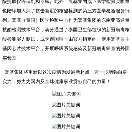
酸提取仪等试剂和器械。此外，寰基集团旗下医学检验实验室
也陆续加入到了抗击新冠的核酸检测的第三方医学检验服务行
列。
寰基（泰国）医学检验中心作为寰基集团的东南亚高通量
核酸检测技术平台，满分通过了泰国卫生部组织的新冠病毒核
酸检测能力测试，成为泰国唯一由官方指定的，使用寰基自主
基因芯片技术平台，开展呼吸系统感染及新冠病毒筛查的外国
实验室。
寰基集团将重新以这次疫情为发展新起点，进一步增强自身
实力，努力为国内及全球健康事业贡献自己的力量！