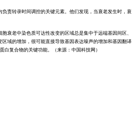
内负责转录时间调控的关键元素。他们发现，当衰老发生时，衰
细胞衰老中染色质可达性改变的区域总是集中于远端基因间区、
变区域的增加，很可能直接导致基因表达噪声的增加和基因翻译
RM2蛋白复合物的关键功能。
（来源：中国科技网）