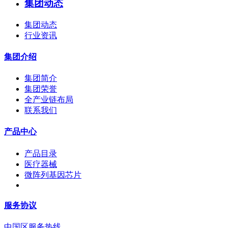
集团动态
集团动态
行业资讯
集团介绍
集团简介
集团荣誉
全产业链布局
联系我们
产品中心
产品目录
医疗器械
微阵列基因芯片
服务协议
中国区服务热线