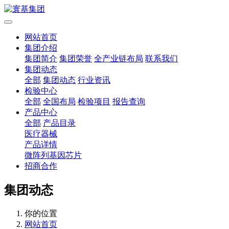
网站首页
集团介绍
集团简介
集团荣誉
全产业链布局
联系我们
集团动态
全部
集团动态
行业资讯
检验中心
全部
全国布局
检验项目
报告查询
产品中心
全部
产品目录
医疗器械
产品详情
微阵列基因芯片
招商合作
集团动态
你的位置
网站首页