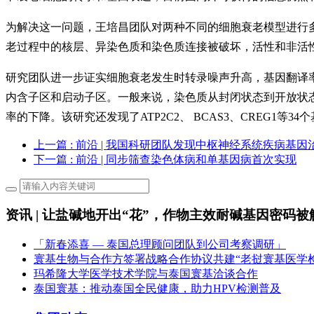
为解决这一问题，王培昌团队对两种不同的细胞衰老模型进行
老过程中的核层、异染色质和染色质连接被破坏，活性和非活
研究团队进一步证实细胞衰老发生时转录噪声升高，基因翻译
内含子区和启动子区。一般来说，染色质从封闭状态到开放状
率的下降。该研究还发现了ATP2C2、 BCAS3、CREG1等3
上一篇
: 前沿 | 我国科研团队发现中枢神经系统疾病基
下一篇
: 前沿 | 同步筛查染色体病和单基因病首次实现
资讯 | 让盐碱地开出“花”，作物主效耐碱基因密码被
「新春添喜 — 泰国总理顾问团队到公司考察调研」
寰基生物与合作方签署战略合作协议共建“老挝寰基医学
玛希隆大学医学技术学院与泰国寰基洽谈合作
泰国寰基：推动泰国全民健康，助力HPV检测普及