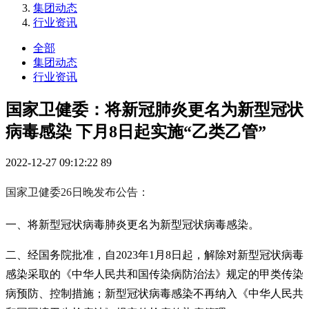
集团动态
行业资讯
全部
集团动态
行业资讯
国家卫健委：将新冠肺炎更名为新型冠状
病毒感染 下月8日起实施“乙类乙管”
2022-12-27 09:12:22
89
国家卫健委26日晚发布公告：
一、将新型冠状病毒肺炎更名为新型冠状病毒感染。
二、经国务院批准，自2023年1月8日起，解除对新型冠状病毒
感染采取的《中华人民共和国传染病防治法》规定的甲类传染
病预防、控制措施；新型冠状病毒感染不再纳入《中华人民共