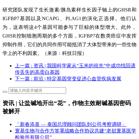
研究团队发现了生长激素/胰岛素样生长因子轴上的GHSR和
IGFBP7基因以及NCAPG、PLAG1的演化正选择。他们认
为，这表明这4个基因可能参与了巨鲸的体型增大。此外，
GHSR控制细胞周期的多个方面，IGFBP7在数类癌症中发挥
抑制作用，它们的共同作用可能抵消了大体型带来的一些生物
学上的不利因素。（来源：科技日报）
上一篇
: 资讯 | 我国科学家从“玉米的祖先”中成功找回遗
传丢失的高蛋白基因
下一篇
: 前沿 | 特定基因突变促进心血管疾病发展
资讯 | 让盐碱地开出“花”，作物主效耐碱基因密码
被解开
「新春添喜 — 泰国总理顾问团队到公司考察调研」
寰基生物与合作方签署战略合作协议共建“老挝寰基医学
检验所有限公司”