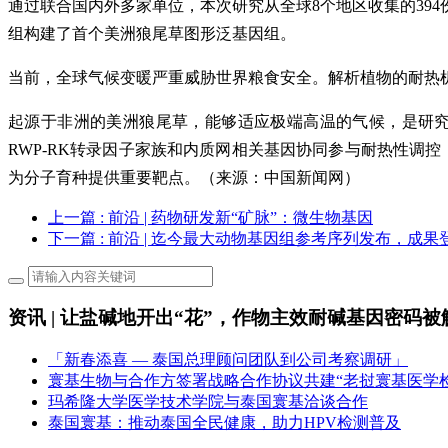
通过联合国内外多家单位，本次研究从全球8个地区收集的39
组构建了首个美洲狼尾草图形泛基因组。
当前，全球气候变暖严重威胁世界粮食安全。解析植物的耐热
起源于非洲的美洲狼尾草，能够适应极端高温的气候，是研
RWP-RK转录因子家族和内质网相关基因协同参与耐热性调控，挖
为分子育种提供重要靶点。（来源：中国新闻网）
上一篇
: 前沿 | 药物研发新“矿脉”：微生物基因
下一篇
: 前沿 | 迄今最大动物基因组参考序列发布，成
资讯 | 让盐碱地开出“花”，作物主效耐碱基因密码被
「新春添喜 — 泰国总理顾问团队到公司考察调研」
寰基生物与合作方签署战略合作协议共建“老挝寰基医学
玛希隆大学医学技术学院与泰国寰基洽谈合作
泰国寰基：推动泰国全民健康，助力HPV检测普及