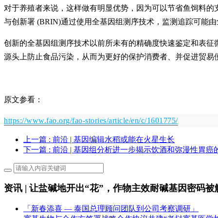
对于养殖者来说，这样做有明显优势，因为可以节省鱼饲料的
与创新署 (BRIN)通过使用全基因组测序技术，监测追踪可
创新的全基因组测序技术以前所未有的精确度快速鉴定和表征
源头上防止食品污染，从而为更好的保护消费者、并促进贸易便
原文参看：
https://www.fao.org/fao-stories/article/en/c/1601775/
上一篇
: 前沿 | 基因编辑水稻或能在火星生长
下一篇
: 前沿 | 基因组分析进一步揭示饮酒和弥漫性胃癌
资讯 | 让盐碱地开出“花”，作物主效耐碱基因密码被
「新春添喜 — 泰国总理顾问团队到公司考察调研」