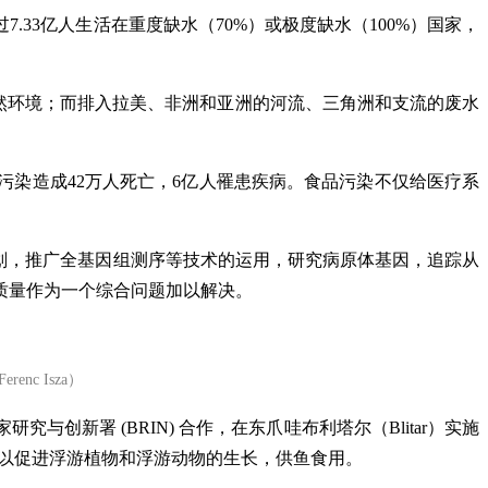
33亿人生活在重度缺水（70%）或极度缺水（100%）国家，
然环境；而排入拉美、非洲和亚洲的河流、三角洲和支流的废水
染造成42万人死亡，6亿人罹患疾病。食品污染不仅给医疗系
划，推广全基因组测序等技术的运用，研究病原体基因，追踪从
质量作为一个综合问题加以解决。
c Isza）
新署 (BRIN) 合作，在东爪哇布利塔尔（Blitar）实施
以促进浮游植物和浮游动物的生长，供鱼食用。