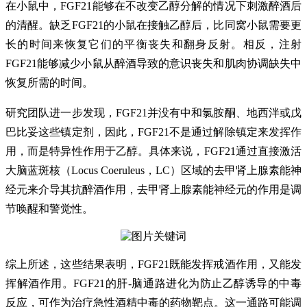
在小鼠中，FGF21能够在不改变乙醇分解的情况下刺激醉酒后
的清醒。缺乏FGF21的小鼠在接触乙醇后，比同窝小鼠需要更
长的时间来恢复它们的平衡丧失和翻身反射。相反，注射
FGF21能够减少小鼠从醉酒导致的意识丧失和肌肉协调缺失中
恢复所需的时间。
研究团队进一步发现，FGF21并没有中和氯胺酮、地西泮或戊
巴比妥这些镇定剂，因此，FGF21不是通过解除镇定来发挥作
用，而是特异性作用于乙醇。具体来说，FGF21通过直接激活
大脑蓝斑核（Locus Coeruleus，LC）区域的去甲肾上腺素能神
经元来介导其抗醉酒作用，去甲肾上腺素能神经元的作用是调
节唤醒和警觉性。
综上所述，这些结果表明，FGF21既能发挥戒酒作用，又能发
挥解酒作用。FGF21的肝-脑通路进化为防止乙醇诱导的中毒
反应，可作为治疗急性酒精中毒的药物靶点。这一通路可能调