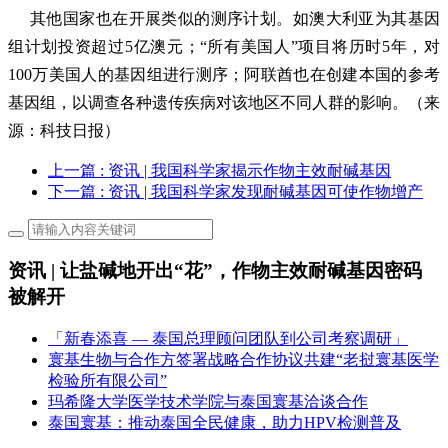
其他国家也在开展类似的测序计划。如澳大利亚为其基因
组计划投资超过5亿澳元；“所有美国人”项目将历时5年，对
100万美国人的基因组进行测序；阿联酋也在创建本国的参考
基因组，以调查各种遗传疾病对该地区不同人群的影响。
（来
源：科技日报）
上一篇
: 资讯 | 我国科学家揭示作物主效耐碱基因
下一篇
: 资讯 | 我国科学家发现耐碱基因可使作物增产
资讯 | 让盐碱地开出“花”，作物主效耐碱基因密码
被解开
「新春添喜 — 泰国总理顾问团队到公司考察调研」
寰基生物与合作方签署战略合作协议共建“老挝寰基医学
检验所有限公司”
玛希隆大学医学技术学院与泰国寰基洽谈合作
泰国寰基：推动泰国全民健康，助力HPV检测普及