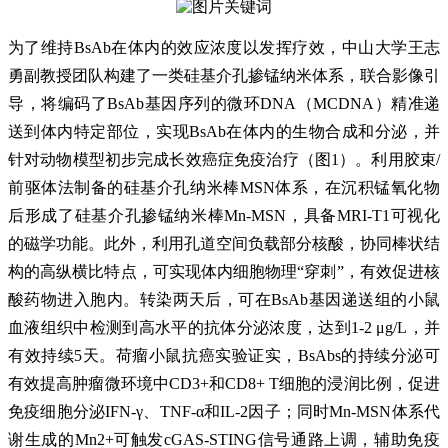
为了维持BsAb在体内的效应浓度以发挥疗效，中山大学王志
勇副教授团队构建了一类硅基介孔掺锰纳米体系，联合影像引
导，将编码了BsAb基因序列的微环DNA（MCDNA）精准递
送到体内特定部位，实现BsAb在体内的生物合成和分泌，并
针对动物模型初步完成长效癌症免疫治疗（图1）。利用胶束/
前驱体法制备的硅基介孔纳米棒MSN体系，在沉积锰氧化物
后形成了硅基介孔掺锰纳米棒Mn-MSN，具备MRI-T1可视化
的磁学功能。此外，利用孔道空间负载部分核酸，协同棒状结
构的高纵横比特点，可实现体内细胞物理“穿刺”，有效促进核
酸药物进入胞内。转染两天后，可在BsAb基因递送组的小鼠
血液组织中检测到高水平的抗体分泌浓度，达到1-2 μg/L，并
有效持续5天。荷瘤小鼠抗癌实验证实，BsAbs的持续分泌可
有效提高肿瘤微环境中CD3+和CD8+ T细胞的浸润比例，促进
免疫细胞分泌IFN-γ、TNF-α和IL-2因子；同时Mn-MSN体系代
谢生成的Mn2+可触发cGAS-STING信号通路上调，辅助免疫