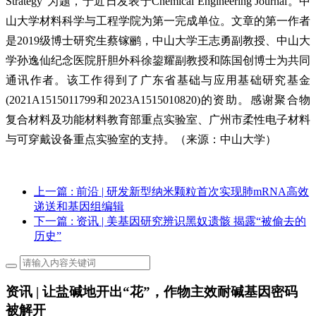
Strategy”为题，于近日发表于Chemical Engineering Journal。中
山大学材料科学与工程学院为第一完成单位。文章的第一作者
是2019级博士研究生蔡镓鹂，中山大学王志勇副教授、中山大
学孙逸仙纪念医院肝胆外科徐鋆耀副教授和陈国创博士为共同
通讯作者。该工作得到了广东省基础与应用基础研究基金
(2021A1515011799和2023A1515010820)的资助。感谢聚合物
复合材料及功能材料教育部重点实验室、广州市柔性电子材料
与可穿戴设备重点实验室的支持。（
来源：中山大学
）
上一篇
: 前沿 | 研发新型纳米颗粒首次实现肺mRNA高效
递送和基因组编辑
下一篇
: 资讯 | 美基因研究辨识黑奴遗骸 揭露“被偷去的
历史”
资讯 | 让盐碱地开出“花”，作物主效耐碱基因密码
被解开