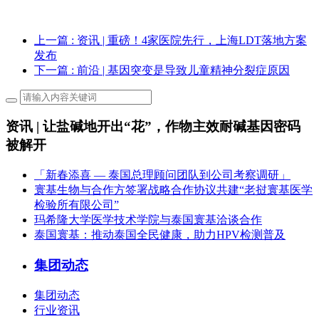
上一篇
: 资讯 | 重磅！4家医院先行，上海LDT落地方案
发布
下一篇
: 前沿 | 基因突变是导致儿童精神分裂症原因
资讯 | 让盐碱地开出“花”，作物主效耐碱基因密码
被解开
「新春添喜 — 泰国总理顾问团队到公司考察调研」
寰基生物与合作方签署战略合作协议共建“老挝寰基医学
检验所有限公司”
玛希隆大学医学技术学院与泰国寰基洽谈合作
泰国寰基：推动泰国全民健康，助力HPV检测普及
集团动态
集团动态
行业资讯