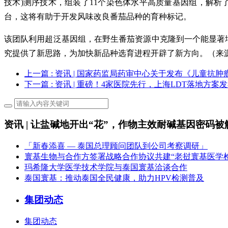
技术)测序技术，组装了11个染色体水平高质量基因组，解
台，这将有助于开发风味改良番茄品种的育种标记。
该团队利用超泛基因组，在野生番茄资源中克隆到一个能显著增
究提供了新思路，为加快新品种选育进程开辟了新方向。（
来
上一篇
: 资讯 | 国家药监局药审中心关于发布《儿童抗
下一篇
: 资讯 | 重磅！4家医院先行，上海LDT落地方案
资讯 | 让盐碱地开出“花”，作物主效耐碱基因密码被
「新春添喜 — 泰国总理顾问团队到公司考察调研」
寰基生物与合作方签署战略合作协议共建“老挝寰基医学
玛希隆大学医学技术学院与泰国寰基洽谈合作
泰国寰基：推动泰国全民健康，助力HPV检测普及
集团动态
集团动态