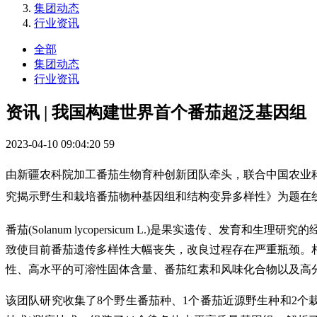
集团动态
行业资讯
全部
集团动态
行业资讯
资讯 | 我国构建世界首个番茄超泛基因组
2023-04-10 09:04:20
59
由新疆农科院加工番茄生物育种创新团队牵头，联合中国农业
究揭示野生和栽培番茄物种基因组和结构变异多样性》为题在
番茄(Solanum lycopersicum L.)是果实遗传
致使目前番茄遗传多样性大幅丧失，改良过程存在严重瓶颈。
性、高水平的可溶性固体含量、番茄红素和风味化合物以及高
该团队研究收集了8个野生番茄种、1个番茄近源野生种和2个栽培番