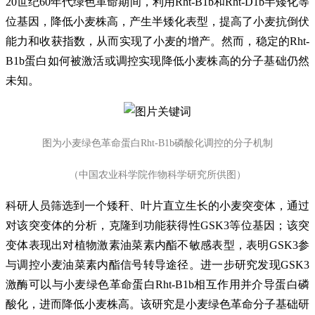
20世纪60年代绿色革命期间，利用Rht-B1b和Rht-D1b半矮化等
位基因，降低小麦株高，产生半矮化表型，提高了小麦抗倒伏
能力和收获指数，从而实现了小麦的增产。然而，稳定的Rht-
B1b蛋白如何被激活或调控实现降低小麦株高的分子基础仍然
未知。
图为小麦绿色革命蛋白Rht-B1b磷酸化调控的分子机制
（中国农业科学院作物科学研究所供图
）
科研人员筛选到一个矮秆、叶片直立生长的小麦突变体，通过
对该突变体的分析，克隆到功能获得性GSK3等位基因；该突
变体表现出对植物激素油菜素内酯不敏感表型，表明GSK3参
与调控小麦油菜素内酯信号转导途径。进一步研究发现GSK3
激酶可以与小麦绿色革命蛋白Rht-B1b相互作用并介导蛋白磷
酸化，进而降低小麦株高。该研究是小麦绿色革命分子基础研