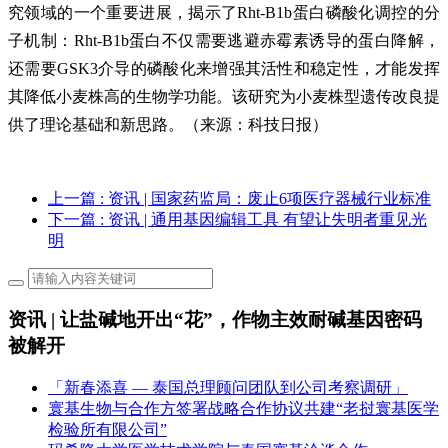
究领域的一个重要进展，揭示了Rht-B1b蛋白磷酸化调控的分
子机制：Rht-B1b蛋白不仅需要逃避赤霉素诱导的蛋白降解，
还需要GSK3介导的磷酸化来增强其活性和稳定性，才能发挥
其降低小麦株高的生物学功能。该研究为小麦株型遗传改良提
供了理论基础和新思路。
（来源：科技日报）
上一篇
: 资讯 | 国家药监局：废止6项医疗器械行业标准
下一篇
: 资讯 | 通用基因编辑工具 有望让失明者重见光
明
资讯 | 让盐碱地开出“花”，作物主效耐碱基因密码
被解开
「新春添喜 — 泰国总理顾问团队到公司考察调研」
寰基生物与合作方签署战略合作协议共建“老挝寰基医学
检验所有限公司”