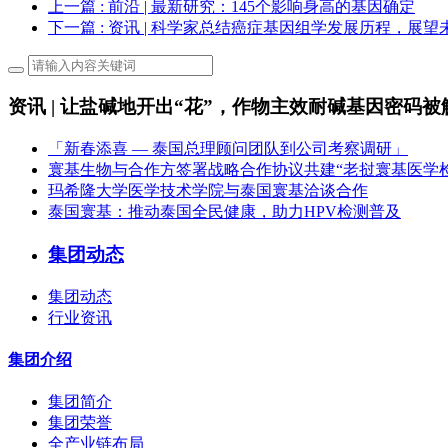
上一篇
: 前沿 | 最新研究：145个影响身高的基因确定
下一篇
: 资讯 | 科学家总结癌症基因组学发展历程，展
资讯 | 让盐碱地开出“花”，作物主效耐碱基因密码被
「新春添喜 — 泰国总理顾问团队到公司考察调研」
寰基生物与合作方签署战略合作协议共建“老挝寰基医学
玛希隆大学医学技术学院与泰国寰基洽谈合作
泰国寰基：推动泰国全民健康，助力HPV检测普及
集团动态
集团动态
行业资讯
集团介绍
集团简介
集团荣誉
全产业链布局