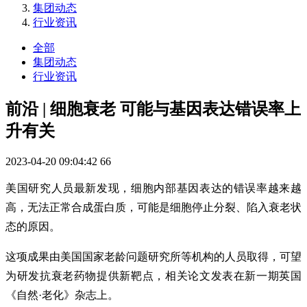
集团动态
行业资讯
全部
集团动态
行业资讯
前沿 | 细胞衰老 可能与基因表达错误率上
升有关
2023-04-20 09:04:42
66
美国研究人员最新发现，细胞内部基因表达的错误率越来越
高，无法正常合成蛋白质，可能是细胞停止分裂、陷入衰老状
态的原因。
这项成果由美国国家老龄问题研究所等机构的人员取得，可望
为研发抗衰老药物提供新靶点，相关论文发表在新一期英国
《自然·老化》杂志上。