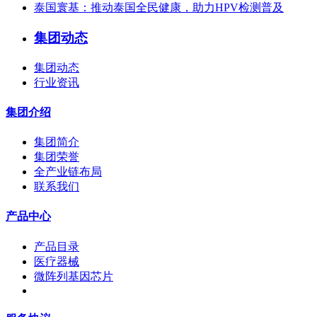
泰国寰基：推动泰国全民健康，助力HPV检测普及
集团动态
集团动态
行业资讯
集团介绍
集团简介
集团荣誉
全产业链布局
联系我们
产品中心
产品目录
医疗器械
微阵列基因芯片