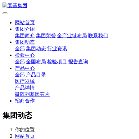
网站首页
集团介绍
集团简介
集团荣誉
全产业链布局
联系我们
集团动态
全部
集团动态
行业资讯
检验中心
全部
全国布局
检验项目
报告查询
产品中心
全部
产品目录
医疗器械
产品详情
微阵列基因芯片
招商合作
集团动态
你的位置
网站首页