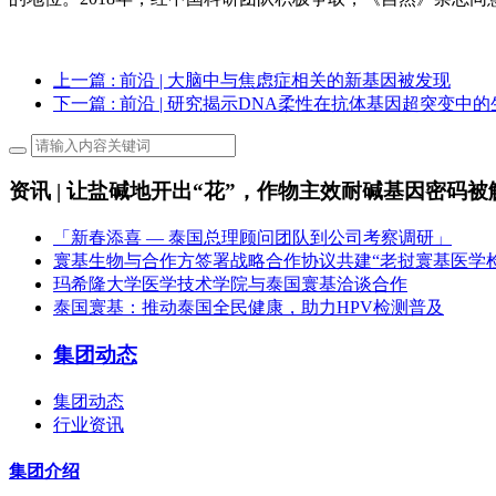
上一篇
: 前沿 | 大脑中与焦虑症相关的新基因被发现
下一篇
: 前沿 | 研究揭示DNA柔性在抗体基因超突变中
资讯 | 让盐碱地开出“花”，作物主效耐碱基因密码被
「新春添喜 — 泰国总理顾问团队到公司考察调研」
寰基生物与合作方签署战略合作协议共建“老挝寰基医学
玛希隆大学医学技术学院与泰国寰基洽谈合作
泰国寰基：推动泰国全民健康，助力HPV检测普及
集团动态
集团动态
行业资讯
集团介绍