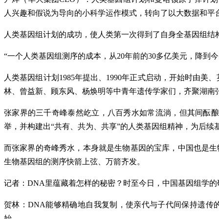
人兴趣和假说为导向的小科学运作模式，转向了以大数据和平
人类基因组计划的成功，使人类第一次得到了自身全基因组结构
“一个人类基因组测序的成本，从20年前的30多亿美元，降到今天
人类基因组计划1985年提出、1990年正式启动，开始时由
林、曾益新、顾东风、杨焕明等中青年遗传学家们，齐聚湖南
张家界的三千奇峰泰然屹立，八百秀水如常流淌，但其间酝酿
举，并构建出“共有、共为、共享”的人类基因组精神，为后续
而张家界的奇峰秀水，本身就是生物基因的宝库，中国也是生
生物基因组的测序快箭上弦、万箭齐发。
记者：DNA里蕴藏着怎样的秘密？时至今日，中国基因组学的
贺林：DNA能够精确地自我复制，使亲代与子代间保持遗传
始。