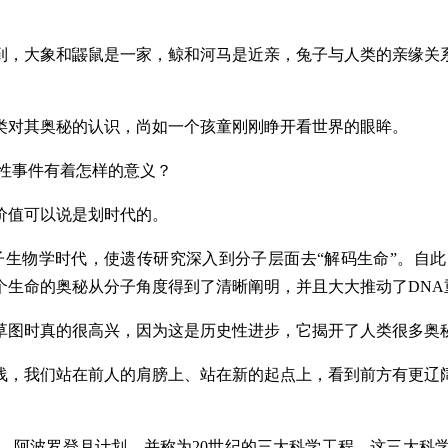
到，大象和鼹鼠是一家，鲸和河马是近亲，兔子与人类的亲缘关
类对其奥秘的认识，尚如一个孩童刚刚睁开看世界的眼眸。
性事件有着怎样的意义？
价值可以说是划时代的。
子生物学时代，使遗传研究深入到分子层面去“解码生命”。自
个生命的奥秘从分子角度得到了清晰阐明，并且大大推动了DNA
组草图时真的很高兴，因为这是历史性进步，它揭开了人类很多奥
浅，我们站在前人的肩膀上、站在新的起点上，看到前方有更辽
划、阿波罗登月计划，并称为20世纪的三大科学工程。这三大科