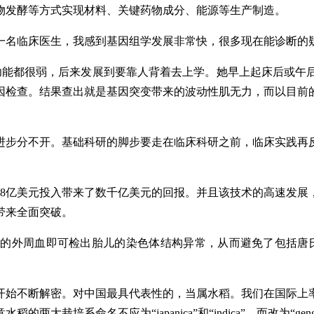
物发酵等方式实现材料、关键药物成分、能源等生产制造。
一名临床医生，我感到基因组学发展非常快，很多现在能诊断的
功能都很弱，后来发展到要靠人背着去上学。她早上起床后或午
因检查。结果查出就是基因突变带来的波动性肌无力，而以目前
进步分不开。基础科研的脚步要走在临床科研之前，临床实践再
38亿美元投入带来了数千亿美元的回报。并且该技术的高速发展
带来全面突破。
的外周血即可检出胎儿的染色体结构异常，从而避免了包括唐
开始不断解密。对中国最具代表性的，当属水稻。我们在国际上
栽培系命名不应为“japanica”和“indica”，而改为“geng(