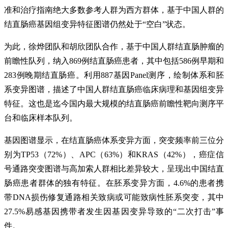
准和治疗指南绝大多数参考人群为西方群体，基于中国人群的
结直肠癌基因组变异特征图谱仍然处于“空白”状态。
为此，徐烨团队和胡欣团队合作，基于中国人群结直肠肿瘤的
前瞻性队列，纳入869例结直肠癌患者，其中包括586例早期和
283例晚期结直肠癌。利用887基因Panel测序，绘制体系和胚
系变异图谱，描述了中国人群结直肠癌临床病理和基因组变异
特征。这也是迄今国内最大规模的结直肠癌前瞻性靶向测序平
台和临床样本队列。
基因图谱显示，在结直肠癌体系变异方面，突变频率前三位分
别为TP53（72%）、APC（63%）和KRAS（42%），癌症信
号通路突变图谱与高加索人群相比差异较大，呈现出中国结直
肠癌患者群体的独有特征。在胚系变异方面，4.6%的患者携
带DNA损伤修复通路相关致病或可能致病性胚系突变，其中
27.5%易感基因携带者发生因基因变异导致的“二次打击”事
件。