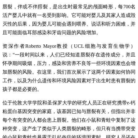
唇裂，伴或不伴腭裂，是出生时最常见的颅面畸形，每700名
活产婴儿中就有一名受到影响。它可能对婴儿及其家人造成毁
灭性的后果，因为婴儿可能会遇到喂养、说话和听力困难，并
且可能面临耳部感染和牙齿问题的风险增加。
资深作者Roberto Mayor教授（UCL细胞与发育生物学）
说：“一段时间以来，人们已经知道唇裂存在遗传成分，并且
怀孕期间吸烟，压力，感染和营养不良等一些环境因素也会增
加唇裂的风险。在这里，我们首次展示了这两个因素如何协同
工作，以及为什么遗传和环境风险因素对于出生时患有唇裂的
孩子都是必要的。
位于伦敦大学学院和圣保罗大学的研究人员正在研究携带e-钙
粘蛋白基因突变的家庭，该基因已知与唇裂有关，但指出并非
每个有突变的人都会患上唇裂。他们在小鼠和青蛙中复制了这
种突变，这产生了类似于人类唇裂的畸形，但只有当携带突变
的小鼠和青蛙也暴露于引起炎症的环境因素时。研究人员还在