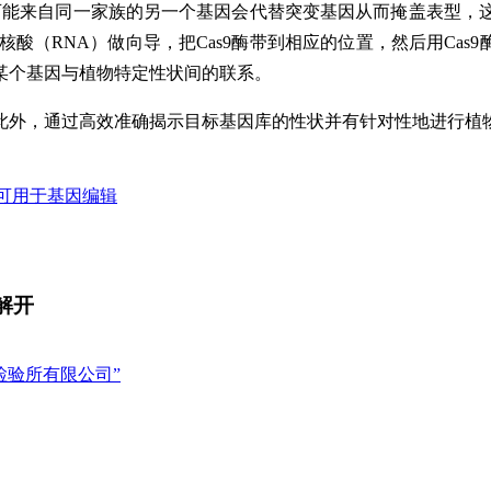
可能来自同一家族的另一个基因会代替突变基因从而掩盖表型，
核糖核酸（RNA）做向导，把Cas9酶带到相应的位置，然后用C
某个基因与植物特定性状间的联系。
此外，通过高效准确揭示目标基因库的性状并有针对性地进行植
体可用于基因编辑
解开
检验所有限公司”