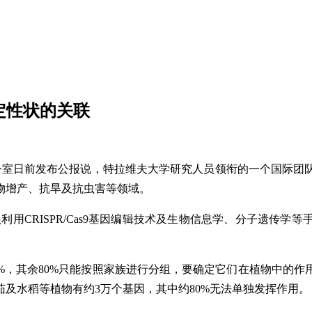
定性状的关联
办公室日前发布公报说，特拉维夫大学研究人员领衔的一个国际团
物增产、抗旱及抗虫害等领域。
用CRISPR/Cas9基因编辑技术及生物信息学、分子遗传
%，其余80%只能按照家族进行分组，要确定它们在植物中的
及水稻等植物有约3万个基因，其中约80%无法单独发挥作用。