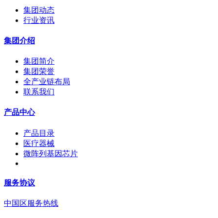
集团动态
行业资讯
集团介绍
集团简介
集团荣誉
全产业链布局
联系我们
产品中心
产品目录
医疗器械
微阵列基因芯片
服务协议
中国区服务热线