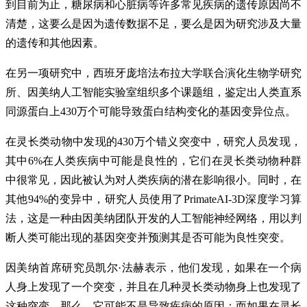
到目前为止，糖尿病和心脏病等许多常见疾病的遗传原因尚不
清楚，这要么是因为遗传数据不足，要么是因为研究涉及大量
的遗传和其他因素。
在另一项研究中，西班牙庞培法布拉大学联合演化生物学研究
所、因美纳人工智能实验室组织多个课题组，鉴定出人类直系
同源蛋白上430万个可能导致蛋白结构变化的基因变异位点。
在灵长类动物中发现的430万个错义突变中，研究人员发现，
其中6%在人类疾病中可能是良性的，它们在灵长类动物种群
中很常见，因此被认为对人类疾病的潜在影响很小。同时，在
其他94%的变异中，研究人员使用了PrimateAI-3D深度学习算
法，这是一种由因美纳团队开发的人工智能神经网络，用以判
断人类可能出现的基因突变并预测其是否可能为良性突变。
因美纳首席研究员凯尔·法赫表示，他们发现，如果在一个病
人身上发现了一个突变，并且在几种灵长类动物身上也发现了
这种突变，那么，它可能不是导致疾病的原因；而如果在灵长