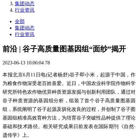
集团动态
行业资讯
全部
集团动态
行业资讯
前沿 | 谷子高质量图基因组“面纱”揭开
2023-06-13 10:06:04
78
本报北京6月11日电(记者杨舒)谷子即小米，起源于中国，作
为粮食作物深受老百姓喜爱。近日，中国农业科学院作物科学
研究所特色农作物优异种质资源发掘与创新利用团队，通过对
谷子种质资源的基因组分析，组装了首个谷子高质量图基因
组，系统阐明了谷子起源及驯化改良的过程，并创制了谷子图
基因组精准高效育种方法，为培育谷子突破性品种提供了理论
基础和技术路径。相关研究成果日前发表在国际期刊《自然·
遗传学》上。