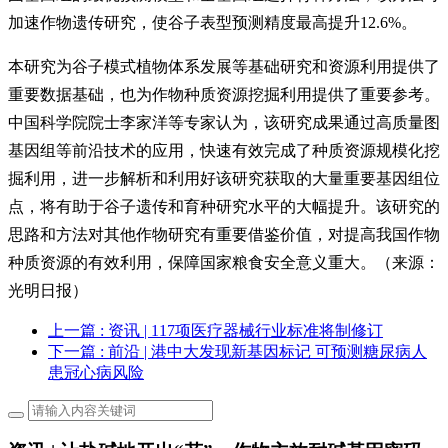
加速作物遗传研究，使谷子表型预测精度最高提升12.6%。
本研究为谷子模式植物体系发展等基础研究和资源利用提供了
重要数据基础，也为作物种质资源挖掘利用提供了重要参考。
中国科学院院士李家洋等专家认为，该研究成果通过高质量图
基因组等前沿技术的应用，快速有效完成了种质资源规模化挖
掘利用，进一步解析和利用好该研究获取的大量重要基因组位
点，将有助于谷子遗传和育种研究水平的大幅提升。该研究的
思路和方法对其他作物研究有重要借鉴价值，对提高我国作物
种质资源的有效利用，保障国家粮食安全意义重大。（来源：
光明日报
）
上一篇
: 资讯 | 117项医疗器械行业标准将制修订
下一篇
: 前沿 | 港中大发现新基因标记 可预测糖尿病人
患冠心病风险