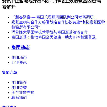
资讯 | 让盐碱地开出“花”，作物主效耐碱基因密码
被解开
「新春添喜 — 泰国总理顾问团队到公司考察调研」
寰基生物与合作方签署战略合作协议共建“老挝寰基医学
检验所有限公司”
玛希隆大学医学技术学院与泰国寰基洽谈合作
泰国寰基：推动泰国全民健康，助力HPV检测普及
集团动态
集团动态
行业资讯
集团介绍
集团简介
集团荣誉
全产业链布局
联系我们