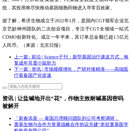
统，其投用将尽快推动基因细胞药物进入寻常百姓家。
据了解，希济生物成立于2022年1月，是国内CGT领军企业北
京艺妙神州团队的二次创业项目，专注于CGT全领域一站式
CDMO创新转化。成立一年半来，其订单总金额已超1.5亿元
人民币。（来源：北京日报）
上一篇
: 前沿 | Science子刊：新型基因治疗递送方式，恢
复成年耳聋小鼠听力
下一篇
: 资讯 | 市场规模增长，产研对接精准——高端医
疗装备国产化提速
资讯 | 让盐碱地开出“花”，作物主效耐碱基因密码
被解开
「新春添喜 — 泰国总理顾问团队到公司考察调研」
寰基生物与合作方签署战略合作协议共建“老挝寰基医学
检验所有限公司”