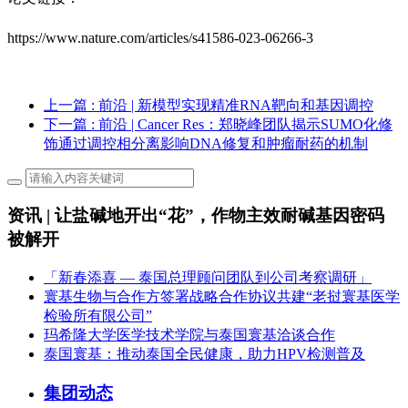
https://www.nature.com/articles/s41586-023-06266-3
上一篇
: 前沿 | 新模型实现精准RNA靶向和基因调控
下一篇
: 前沿 | Cancer Res：郑晓峰团队揭示SUMO化修
饰通过调控相分离影响DNA修复和肿瘤耐药的机制
资讯 | 让盐碱地开出“花”，作物主效耐碱基因密码
被解开
「新春添喜 — 泰国总理顾问团队到公司考察调研」
寰基生物与合作方签署战略合作协议共建“老挝寰基医学
检验所有限公司”
玛希隆大学医学技术学院与泰国寰基洽谈合作
泰国寰基：推动泰国全民健康，助力HPV检测普及
集团动态